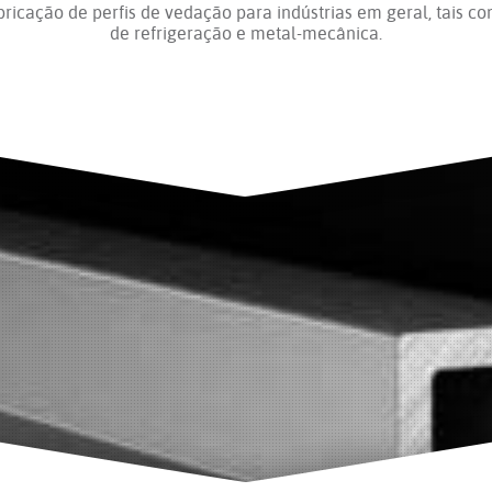
icação de perfis de vedação para indústrias em geral, tais co
de refrigeração e metal-mecânica.