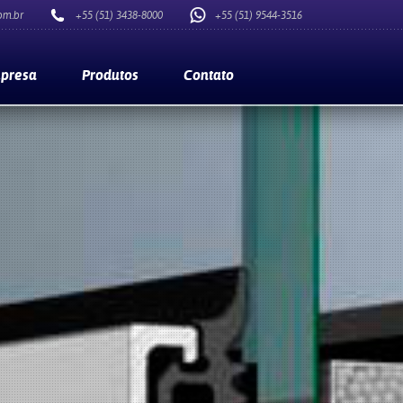
om.br
+55 (51) 3438-8000
+55 (51) 9544-3516
presa
Produtos
Contato