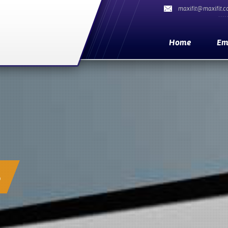
maxifit@maxifit.c
Home
Em
6